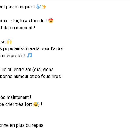
out pas manquer !
ix… Oui, tu as bien lu !
 hits du moment !
ress
 populaires sera là pour t’aider
 interpréter !
lle ou entre ami(e)s, viens
e bonne humeur et de fous rires
ès maintenant !
de crier très fort
) !
sonne en plus du repas