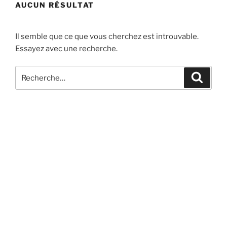
AUCUN RÉSULTAT
Aller
au
contenu
Il semble que ce que vous cherchez est introuvable.
principal
Essayez avec une recherche.
Recherche
Recher
pour
: