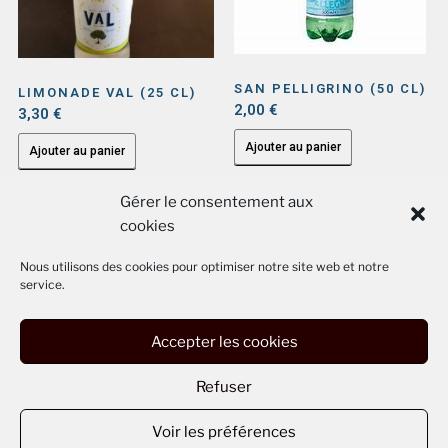
SAN PELLIGRINO (50 CL)
LIMONADE VAL (25 CL)
2,00
€
3,30
€
Ajouter au panier
Ajouter au panier
Gérer le consentement aux
cookies
Nous utilisons des cookies pour optimiser notre site web et notre
CGV
MENTIONS LEGALES
service.
POLITIQUE DE COOKIES (UE)
Accepter les cookies
SUIVEZ NOTRE ACTUALITÉ SUR FACEBOOK
Refuser
Voir les préférences